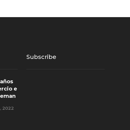
Subscribe
 años
rcio e
Aleman
, 2022