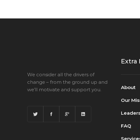
Extra
We consider all the drivers of
change – from the ground up and
About
we’ll motivate and support you.
Our Mis
Leaders
FAQ
Service